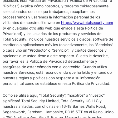
posesión. Esta Política de Privacidad ("Política de Privacidad" o
"Política") explica cómo nosotros, y terceros cuidadosamente
seleccionados con los que trabajamos, recopilaremos,
procesaremos y usaremos la información personal de los
visitantes de nuestro sitio web en
https://www.totalsecurity.com
(y en cualquier otro sitio web que enlace a esta Política de
Privacidad) y los usuarios de los productos y servicios de
Total Security, incluidos nuestros servicios alojados, software de
escritorio o aplicaciones móviles (colectivamente, los "Servicios"
o cada uno un "Producto" o "Servicio"), y ciertos derechos y
opciones que usted tiene a este respecto. Si esto le describe,
por favor lea la Política de Privacidad detenidamente y
asegúrese de estar cómodo con el contenido. Cuando utiliza
nuestros Servicios, está reconociendo que ha leído y entendido
nuestras reglas y políticas con respecto a su información
personal, tal como se establece en esta Política de Privacidad.
Como se utiliza aquí, “Total Security”, “nosotros” o “nuestro”
significará Total Security Limited, Total Security US LLC y
nuestras afiliadas, con oficinas en 16-18 Barnes Wallis Road,
Segensworth, Fareham, Hampshire, PO15 5TT en el Reino Unido
y 250 Northern Ave, Piso 3, Boston, Massachusetts en los